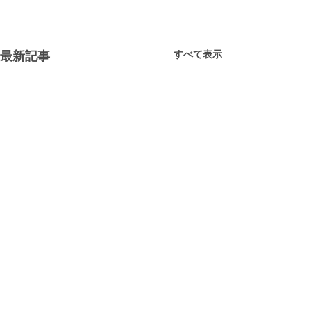
すべて表示
最新記事
映画鑑賞会
今日のはったつスペースは映
画観賞会でした。前回のプレ
コメント