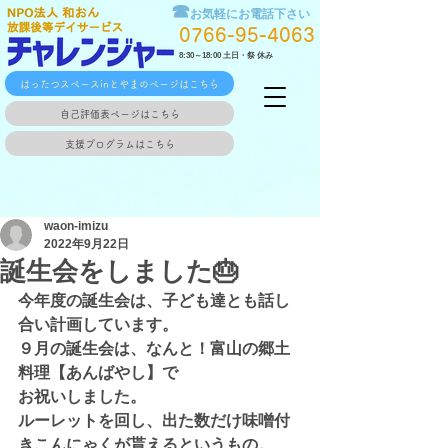
☎
お気軽にお電話下さい
0766-95-4063
8:30～18:00 土日・祭 休み
はったつスペースinとやまのページはこちら
自己評価表ページはこちら
支援プログラムはこちら
waon-imizu
2022年9月22日
誕生会をしました🎂
今年度の誕生会は、子ども達とも話し
合い計画しています。
９月の誕生会は、なんと！富山の郷土
料理【あんばやし】で
お祝いしました。
ルーレットを回し、出た数だけ味噌付
きこんにゃくが貰えるというもの。