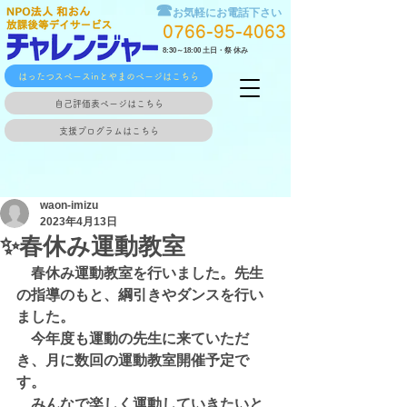
☎
お気軽にお電話下さい
0766-95-4063
8:30～18:00 土日・祭 休み
はったつスペースinとやまのページはこちら
自己評価表ページはこちら
支援プログラムはこちら
waon-imizu
2023年4月13日
✨春休み運動教室
　春休み運動教室を行いました。先生
の指導のもと、綱引きやダンスを行い
ました。
　今年度も運動の先生に来ていただ
き、月に数回の運動教室開催予定で
す。
　みんなで楽しく運動していきたいと