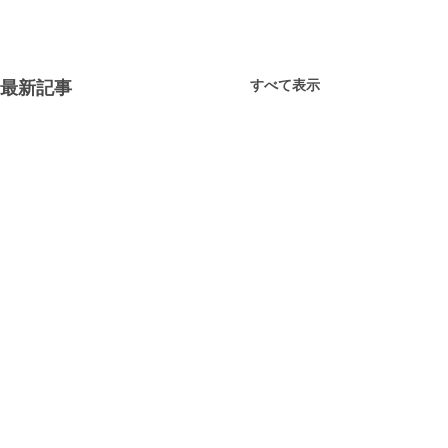
すべて表示
最新記事
映画鑑賞会
今日のはったつスペースは映