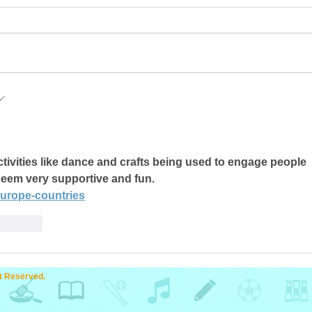
今日のはったつスペースは映画観
賞会でした。前回のプレゼンで決
まった 「スーパーマリオブラザ
ーズ」を鑑賞、ついつい映画に夢
季節
中になりました(笑) 次回は7月１
１日（土）15:00～18:00 カラ
t-first
オケです。場所はクワトロブーム
小杉、 現地集合です。参加費は
2000円程度、参加の方はチャレ
ンジャー（0766-95-4063)まで ご
ctivities like dance and crafts being used to engage people 
連絡ください、お待ちしておりま
seem very supportive and fun. 
す。
europe-countries
nt.reply
 Reserved.