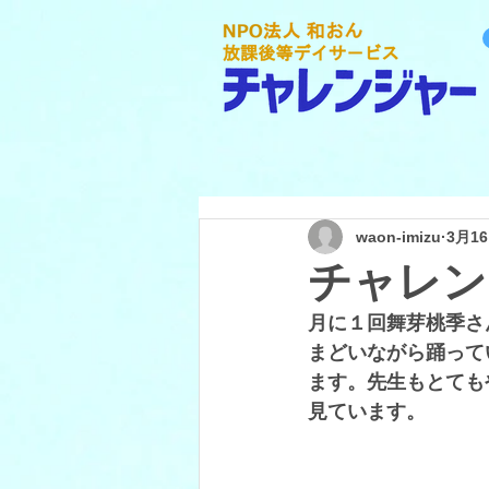
waon-imizu
3月1
チャレン
月に１回舞芽桃季さ
まどいながら踊って
ます。先生もとても
見ています。