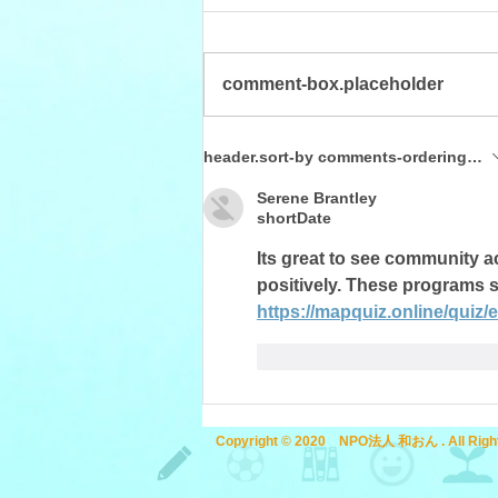
comment-box.placeholder
暑さに負けるな、カラオケ大
header.sort-by
comments-ordering.lates
会
Serene Brantley
shortDate
Its great to see community a
positively. These programs 
https://mapquiz.online/quiz/
like-button.like
comme
Copyright © 2020 NPO法人 和おん . All Right