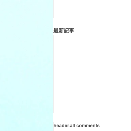
最新記事
header.all-comments