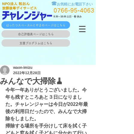
☎
お気軽にお電話下さい
0766-95-4063
8:30～18:00 土日・祭 休み
はったつスペースinとやまのページはこちら
自己評価表ページはこちら
支援プログラムはこちら
waon-imizu
2022年12月28日
みんなで大掃除🧹
今年一年ありがとうございました。今
年も残すところあと３日になりまし
た。チャレンジャーは今日が2022年最
後の利用日だったので、みんなで大掃
除をしました。
掃除する場所を手分けして床を拭く子
どもと窓を拭く子どもに分かれて行い