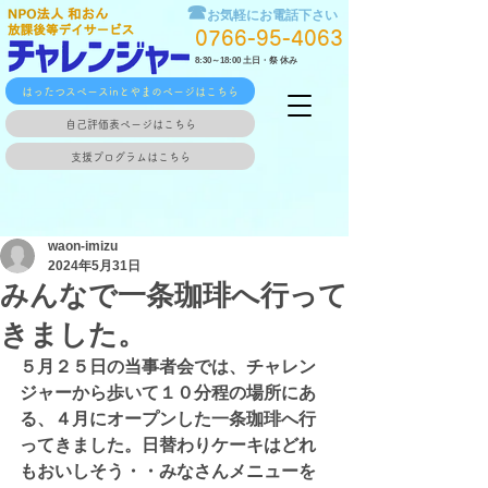
☎
お気軽にお電話下さい
0766-95-4063
8:30～18:00 土日・祭 休み
はったつスペースinとやまのページはこちら
自己評価表ページはこちら
支援プログラムはこちら
waon-imizu
2024年5月31日
みんなで一条珈琲へ行って
きました。
５月２５日の当事者会では、チャレン
ジャーから歩いて１０分程の場所にあ
る、４月にオープンした一条珈琲へ行
ってきました。日替わりケーキはどれ
もおいしそう・・みなさんメニューを