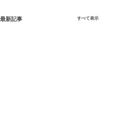
すべて表示
最新記事
映画鑑賞会
今日のはったつスペースは映
画観賞会でした。前回のプレ
コメント