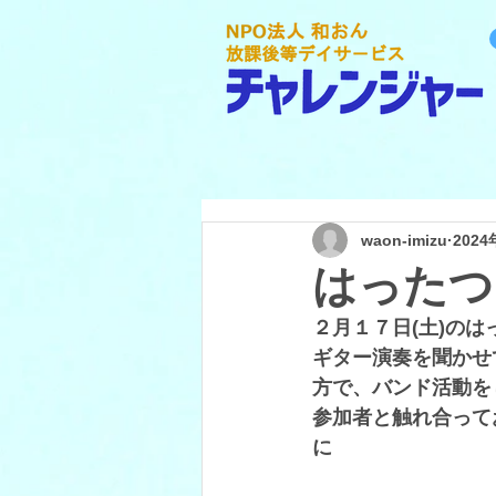
waon-imizu
202
はったつ
２月１７日(土)の
ギター演奏を聞かせ
方で、バンド活動を
参加者と触れ合って
に